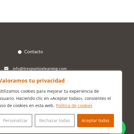
Contacto
info@trespuntoelearning.com

+34 618 84 88 11
Valoramos tu privacidad

+34 618 84 88 11
Utilizamos cookies para mejorar tu experiencia de

usuario. Haciendo clic en «Aceptar todas», consientes el
uso de cookies en esta web.
Política de cookies
Personalizar
Rechazar todas
Aceptar todas