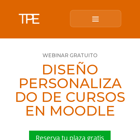
WEBINAR GRATUITO
DISEÑO
PERSONALIZA
DO DE CURSOS
EN MOODLE
Reserva tu plaza gratis