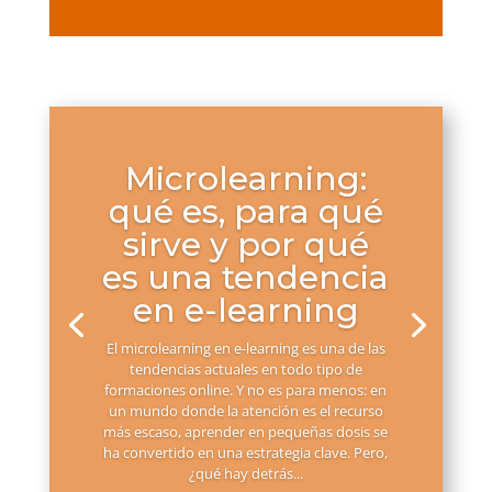
Microlearning:
qué es, para qué
sirve y por qué
es una tendencia
en e-learning
El microlearning en e-learning es una de las
tendencias actuales en todo tipo de
formaciones online. Y no es para menos: en
un mundo donde la atención es el recurso
más escaso, aprender en pequeñas dosis se
ha convertido en una estrategia clave. Pero,
¿qué hay detrás...