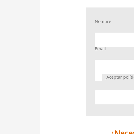
Nombre
Email
Aceptar polít
¿Neces