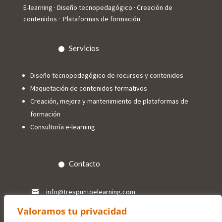
E-learning · Diseño tecnopedagógico · Creación de
contenidos · Plataformas de formación
Servicios
Diseño tecnopedagógico de recursos y contenidos
Maquetación de contenidos formativos
Creación, mejora y mantenimiento de plataformas de
formación
Consultoría e-learning
Contacto
info@trespuntoelearning.com

Valoramos tu privacidad
+34 618 84 88 11
