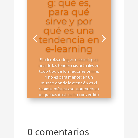
g: qué es,
para qué
sirve y por
qué es una
tendencia en
e-learning
El microlearning en e-learning es
una de las tendencias actuales en
todo tipo de formaciones online.
Y no es para menos: en un
mundo donde la atención es el
recurso más escaso, aprender en
pequeñas dosis se ha convertido
en una estrategia clave. Pero,
¿qué hay detrás...
Leer más
0 comentarios