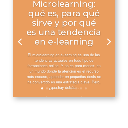
Microlearning:
qué es, para qué
sirve y por qué
es una tendencia
en e-learning
El microlearning en e-learning es una de las
tendencias actuales en todo tipo de
formaciones online. Y no es para menos: en
un mundo donde la atención es el recurso
más escaso, aprender en pequeñas dosis se
ha convertido en una estrategia clave. Pero,
¿qué hay detrás...
Leer más