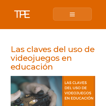
Las claves del uso de
videojuegos en
educación