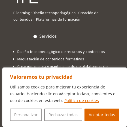
E-learning · Diseño tecnopedagógico · Creación de
contenidos · Plataformas de formación
Servicios
Diseño tecnopedagógico de recursos y contenidos
Maquetación de contenidos formativos
Creación, mejora y mantenimiento de plataformas de
formación
Valoramos tu privacidad
Consultoría e-learning
Utilizamos cookies para mejorar tu experiencia de
usuario. Haciendo clic en «Aceptar todas», consientes el
uso de cookies en esta web.
Política de cookies
Contacto
Personalizar
Rechazar todas
Aceptar todas
info@trespuntoelearning.com
