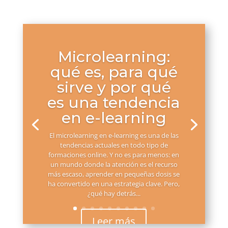
Microlearning:
qué es, para qué
sirve y por qué
es una tendencia
en e-learning
El microlearning en e-learning es una de las
tendencias actuales en todo tipo de
formaciones online. Y no es para menos: en
un mundo donde la atención es el recurso
más escaso, aprender en pequeñas dosis se
ha convertido en una estrategia clave. Pero,
¿qué hay detrás...
Leer más